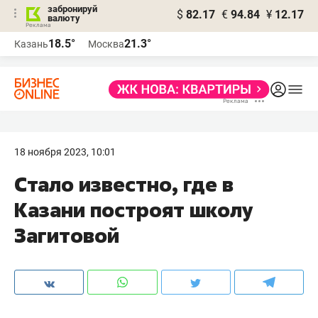
забронируй
$
82.17
€
94.84
¥
12.17
валюту
18.5°
21.3°
Казань
Москва
18 ноября 2023, 10:01
Стало известно, где в
Казани построят школу
Загитовой