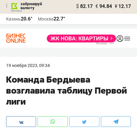
забронируй
$
82.17
€
94.84
¥
12.17
валюту
20.6°
22.7°
Казань
Москва
19 ноября 2023, 09:34
Команда Бердыева
возглавила таблицу Первой
лиги