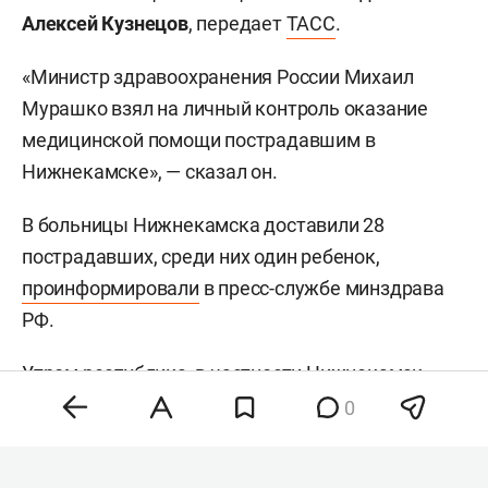
Алексей Кузнецов
, передает
ТАСС
.
«Министр здравоохранения России Михаил
Мурашко взял на личный контроль оказание
медицинской помощи пострадавшим в
Нижнекамске», — сказал он.
В больницы Нижнекамска доставили 28
пострадавших, среди них один ребенок,
проинформировали
в пресс-службе минздрава
РФ.
Утром республика, в частности Нижнекамск,
подверглась
массированной атаке БПЛА. Как
0
ранее сообщили в казанском Кремле,
беспилотники атаковали производственные и