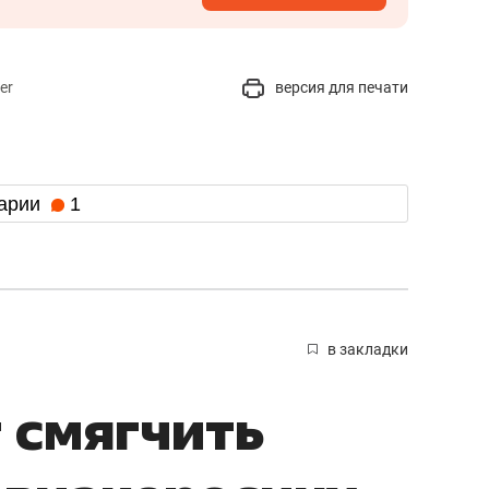
er
версия для печати
арии
1
в закладки
т смягчить