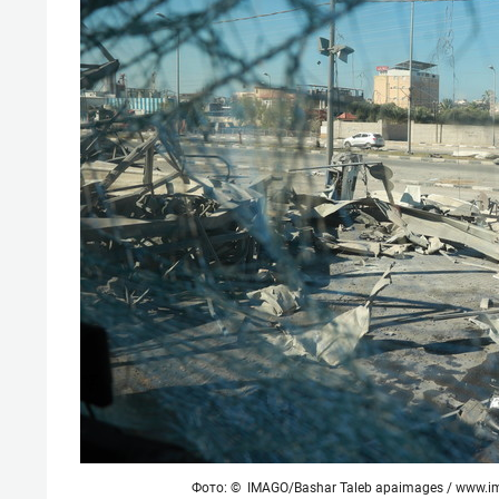
Фото: © IMAGO/Bashar Taleb apaimages /
www.im