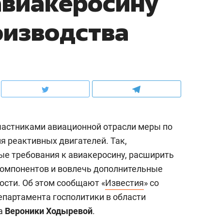
авиакеросину
оизводства
частниками авиационной отрасли меры по
я реактивных двигателей. Так,
ые требования к авиакеросину, расширить
компонентов и вовлечь дополнительные
сти. Об этом сообщают «
Известия
» со
епартамента госполитики в области
са
Вероники Ходыревой
.