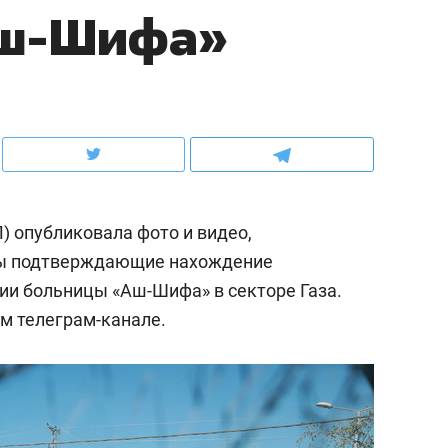
Аш-Шифа»
ов и
о трехкратном росте цен, дотошных
школьной формы о конт
клиентах и чудных запросах мастеров
налогах и развитии без 
 опубликовала фото и видео,
бы подтверждающие нахождение
и больницы «Аш-Шифа» в секторе Газа.
м телеграм-канале.
ндуем
Рекомендуем
мер до квартиры и Face
Опыт выживания в дик
сто ключа: какой будет
природе, работа
асность в ЖК «Нова»
с ментальным и физич