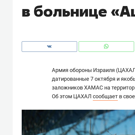
в больнице «
рынки, почему надо знать аксакал
чем интересен Оман?
Армия обороны Израиля (ЦАХАЛ)
датированные 7 октября и яко
заложников ХАМАС на территори
Об этом ЦАХАЛ
сообщает
в свое
Рекомендуем
Рекоме
Как ГК «МИР ГРУПП» и ВТБ
150 ка
создают оазис жилого
ID вме
комфорта под Казанью
безоп