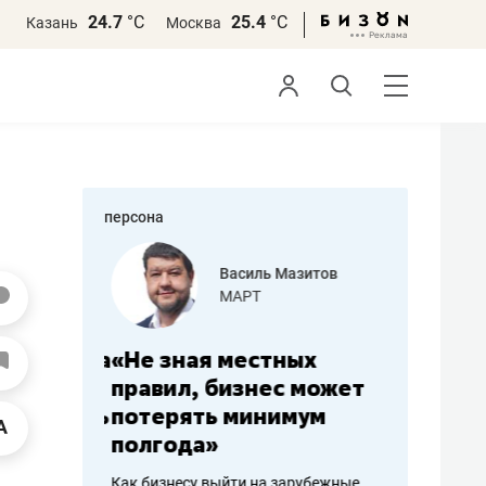
24.7
°С
25.4
°С
Казань
Москва
персона
еменова
Василь Мазитов
»
МАРТ
а: работа
«Не зная местных
«Мне лу
ечься
правил, бизнес может
не зара
вствовать
потерять минимум
чем пот
полгода»
репутац
пошиву
Как бизнесу выйти на зарубежные
Владелец от