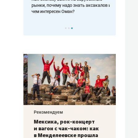
рафакте,
рынки, почему надо знать аксакалов и
о трехкратно
кредитов
чем интересен Оман?
клиентах и ч
Рекомендуем
Рекоме
ой
Мексика, рок-концерт
«Прор
и вагон с чак-чаком: как
30 ме
еским
в Менделеевске прошла
лечит