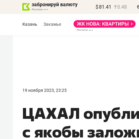
забронируй валюту
$
81.41
0.48
Казань
Закамье
Василь Мазитов
МАРТ
19 ноября 2023, 23:25
«Не зная местных
ЦАХАЛ опубли
правил, бизнес может
потерять минимум
с якобы зало
полгода»
Как бизнесу выйти на зарубежные