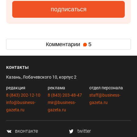
подписаться
Комментарии
5
контакты
Казань, Лобачевского 10, корпус 2
редакция
реклама
отдел персонала
8 (843) 202-12-10
8 (843) 203-48-47
staff@business-
info@business-
mir@business-
gazeta.ru
gazeta.ru
gazeta.ru
вконтакте
twitter