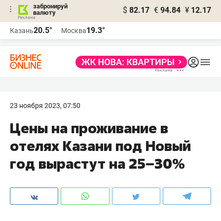
забронируй
$
82.17
€
94.84
¥
12.17
валюту
20.5°
19.3°
Казань
Москва
23 ноября 2023, 07:50
Цены на проживание в
отелях Казани под Новый
год вырастут на 25–30%