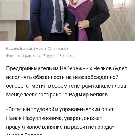
Радмир Беляев и Наиль Сулейманов
Фото: телеграм-канал Радмира Беляева
Предприниматель из Набережных Челнов будет
исполнять обязанности на неосвобожденной
основе, отметил в своем телеграм-канале глава
Менделеевского района
Радмир Беляев
.
«Богатый трудовой и управленческий опыт
Наиля Наруллиновича, уверен, окажет
продуктивное влияние на развитие города», —