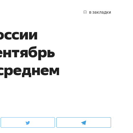
в закладки
оссии
ентябрь
среднем