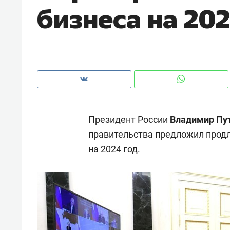
бизнеса на 202
рынки, почему надо знать аксакал
чем интересен Оман?
Президент России
Владимир Пу
правительства предложил продл
на 2024 год.
Рекомендуем
Рекоме
Как ГК «МИР ГРУПП» и ВТБ
150 ка
создают оазис жилого
ID вме
комфорта под Казанью
безоп