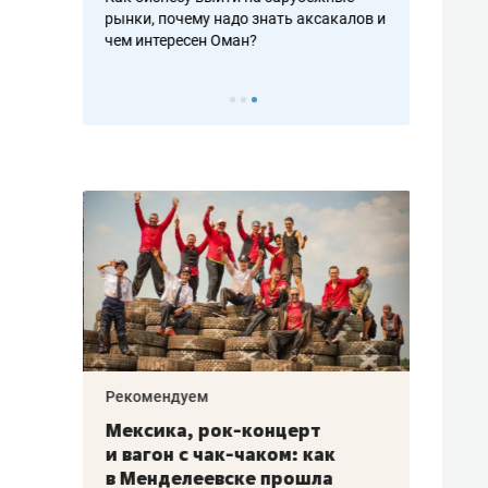
рафакте,
рынки, почему надо знать аксакалов и
о трехкратно
кредитов
чем интересен Оман?
клиентах и ч
Рекомендуем
Рекоме
ой
Мексика, рок-концерт
«Прор
и вагон с чак-чаком: как
30 ме
еским
в Менделеевске прошла
лечит