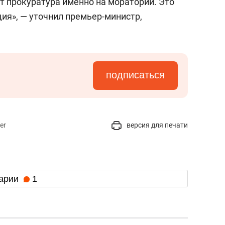
т прокуратура именно на мораторий. Это
ия», — уточнил премьер-министр,
подписаться
er
версия для печати
арии
1