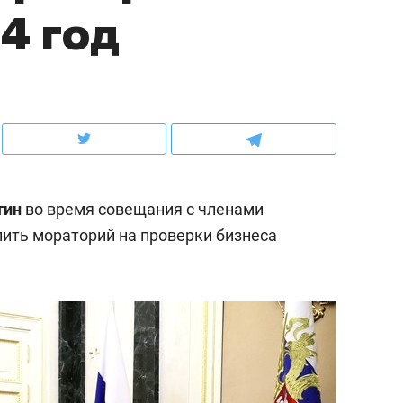
4 год
ов и
о трехкратном росте цен, дотошных
школьной формы о конт
клиентах и чудных запросах мастеров
налогах и развитии без 
тин
во время совещания с членами
ить мораторий на проверки бизнеса
ндуем
Рекомендуем
мер до квартиры и Face
Опыт выживания в дик
сто ключа: какой будет
природе, работа
асность в ЖК «Нова»
с ментальным и физич