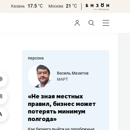
17.5
°С
21
°С
Казань
Москва
персона
еменова
Василь Мазитов
»
МАРТ
а: работа
«Не зная местных
«Мне лу
ечься
правил, бизнес может
не зара
вствовать
потерять минимум
чем пот
полгода»
репутац
пошиву
Как бизнесу выйти на зарубежные
Владелец от