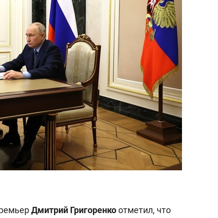
состоянием как основа
антихрупких команд
премьер
Дмитри
й
Григоренко
отметил, что