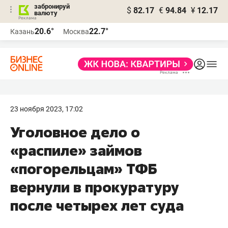
забронируй
$
82.17
€
94.84
¥
12.17
валюту
20.6°
22.7°
Казань
Москва
23 ноября 2023, 17:02
Уголовное дело о
«распиле» займов
«погорельцам» ТФБ
вернули в прокуратуру
после четырех лет суда