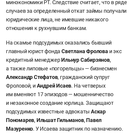
минэкономики РТ. Следствие считает, что в ряде
случаев за определенный откат займы получали
юридические лица, не имевшие никакого
отношения к рухнувшим банкам.
На скамье подсудимых оказались бывший
главный юрист фонда
Светлана Фролова
и экс
кредитный менеджер
Ильнур Сабирзянов
,
а также липовые «погорельцы» — бизнесмен
Александр Стефатов
, гражданский супруг
Фроловой, и
Андрей Исаев
. На четверых
им вменяют 17 эпизодов — мошенничество
и незаконное создание юрлица. Защищают
подсудимых известные адвокаты
Аскар
Пономарев
,
Ильшат Гильманов
,
Павел
Мазуренко
. У Исаева защитник по назначению.