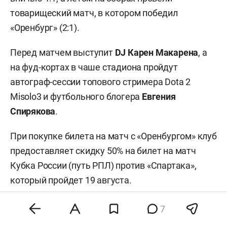
товарищеский матч, в котором победил
«Оренбург» (2:1).
Перед матчем выступит
DJ Карен Макарена
, а
на фуд-кортах в чаше стадиона пройдут
автограф-сессии топового стримера Dota 2
Misolo3 и футбольного блогера
Евгения
Спирякова
.
При покупке билета на матч с «Оренбургом» клуб
предоставляет скидку 50% на билет на матч
Кубка России (путь РПЛ) против «Спартака»,
который пройдет 19 августа.
Билеты на игру можно приобрести в кассах
7
стадиона или на
сайте
«Рубина». За событиями