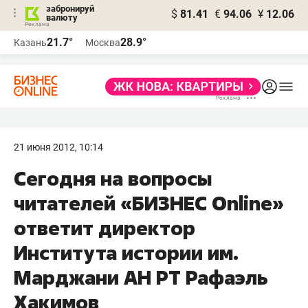
забронируй
$
81.41
€
94.06
¥
12.06
валюту
21.7°
28.9°
Казань
Москва
21 июня 2012, 10:14
Сегодня на вопросы
читателей «БИЗНЕC Online»
ответит директор
Института истории им.
Марджани АН РТ Рафаэль
Хакимов