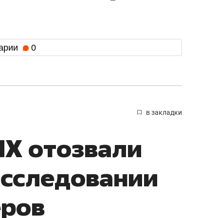
арии
0
в закладки
НХ отозвали
асследовании
еров