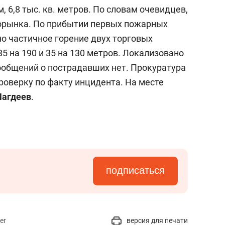
состоянием как основа
, 6,8 тыс. кв. метров. По словам очевидцев,
антихрупких команд
торынка. По прибытии первых пожарных
о частичное горение двух торговых
5 на 190 и 35 на 130 метров. Локализовано
Сообщений о пострадавших нет. Прокуратура
оверку по факту инцидента. На месте
Магдеев
.
подписаться
er
версия для печати