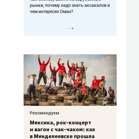
рафакте,
рынки, почему надо знать аксакалов и
о трехкратно
кредитов
чем интересен Оман?
клиентах и ч
Рекомендуем
Рекоме
ой
Мексика, рок-концерт
«Прор
и вагон с чак-чаком: как
30 ме
еским
в Менделеевске прошла
лечит