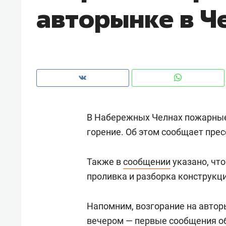
авторынке в Ч
рынки, почему надо знать аксакал
чем интересен Оман?
В Набережных Челнах пожарные
горение. Об этом сообщает пре
Также в
сообщении
указано, чт
проливка и разборка конструкци
Рекомендуем
Рекоме
Как ГК «МИР ГРУПП» и ВТБ
150 ка
Напомним, возгорание на автор
создают оазис жилого
ID вме
вечером — первые сообщения об
комфорта под Казанью
безоп