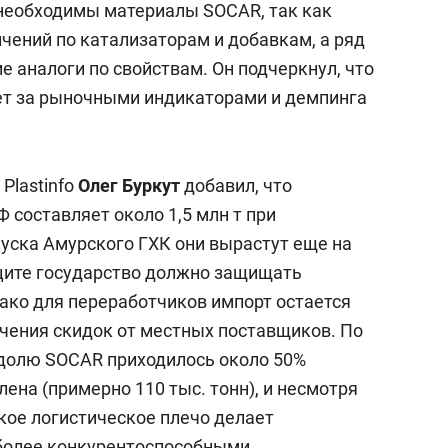
 необходимы материалы SOCAR, так как
чений по катализаторам и добавкам, а ряд
е аналоги по свойствам. Он подчеркнул, что
ет за рыночными индикаторами и демпинга
Plastinfo
Олег Буркут
добавил, что
 составляет около 1,5 млн т при
апуска Амурского ГХК они вырастут еще на
иците государство должно защищать
нако для переработчиков импорт остается
чения скидок от местных поставщиков. По
а долю SOCAR приходилось около 50%
ена (примерно 110 тыс. тонн), и несмотря
кое логистическое плечо делает
более конкурентоспособными.