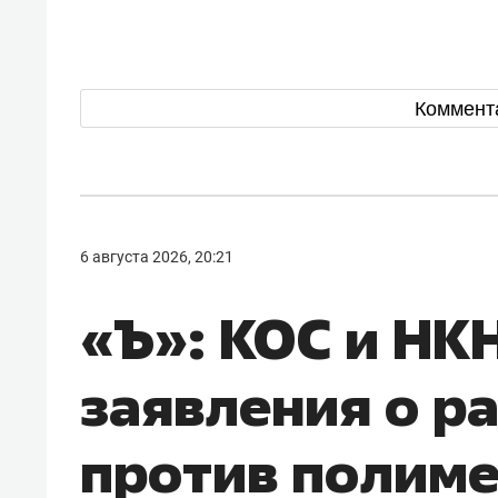
Коммент
6 августа 2026, 20:21
«Ъ»: КОС и НК
заявления о р
против полим