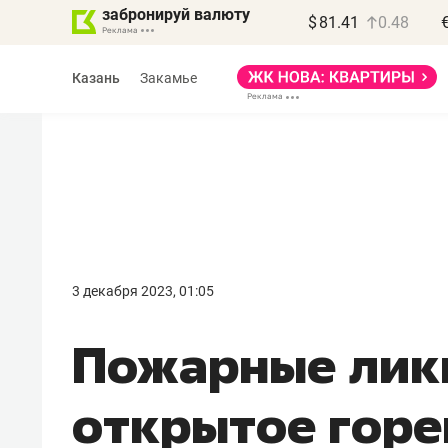
забронируй валюту
$
81.41
0.48
Казань
Закамье
Василь Мазитов
МАРТ
3 декабря 2023, 01:05
«Не зная местных
Пожарные лик
правил, бизнес может
потерять минимум
открытое горе
полгода»
Как бизнесу выйти на зарубежные