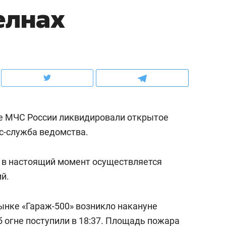
елнах
ов и
о трехкратном росте цен, дотошных
школьной формы о конт
клиентах и чудных запросах мастеров
налогах и развитии без 
 МЧС России ликвидировали открытое
сс-служба ведомства.
о в настоящий момент осуществляется
й.
ндуем
Рекомендуем
мер до квартиры и Face
Опыт выживания в дик
ынке «Гараж-500» возникло накануне
сто ключа: какой будет
природе, работа
 огне поступили в 18:37. Площадь пожара
асность в ЖК «Нова»
с ментальным и физич