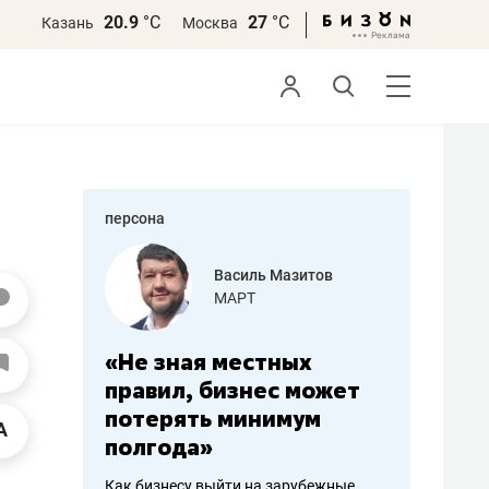
20.9
°С
27
°С
Казань
Москва
персона
еменова
Василь Мазитов
»
МАРТ
а: работа
«Не зная местных
«Мне лу
ечься
правил, бизнес может
не зара
вствовать
потерять минимум
чем пот
полгода»
репутац
пошиву
Как бизнесу выйти на зарубежные
Владелец от