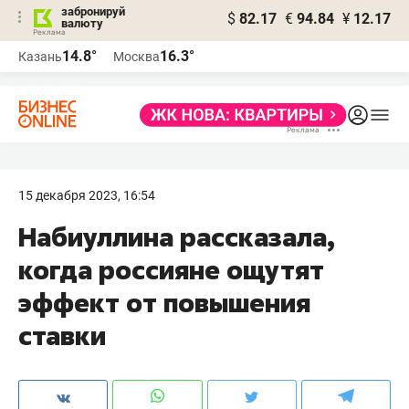
забронируй
$
82.17
€
94.84
¥
12.17
валюту
14.8°
16.3°
Казань
Москва
15 декабря 2023, 16:54
Набиуллина рассказала,
когда россияне ощутят
эффект от повышения
ставки