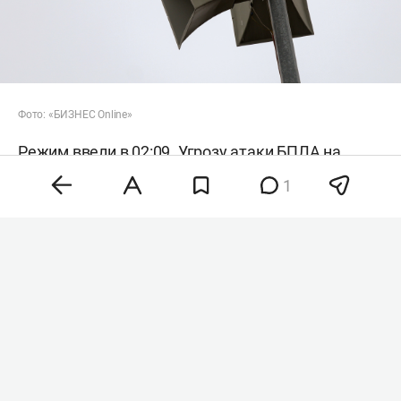
Фото: «БИЗНЕС Online»
Режим ввели в 02:09. Угрозу атаки БПЛА на
города РТ не объявляли. Аэропорты также
1
работают штатно. Вместе с тем ночью закрыли
небо над Тамбовом, Саратовом, Пензой,
Калугой, Саранском, Краснодаром и
Ульяновском.
UPD (03:14):
Небо над Казанью также закрыли.
Накануне ночью в Татарстане также объявляли
режим беспилотной опасности. Кроме того,