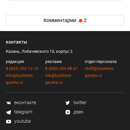
Комментарии
2
контакты
Казань, Лобачевского 10, корпус 2
редакция
реклама
отдел персонала
8 (843) 202-12-10
8 (843) 203-48-47
staff@business-
info@business-
mir@business-
gazeta.ru
gazeta.ru
gazeta.ru
вконтакте
twitter
telegram
дзен
youtube