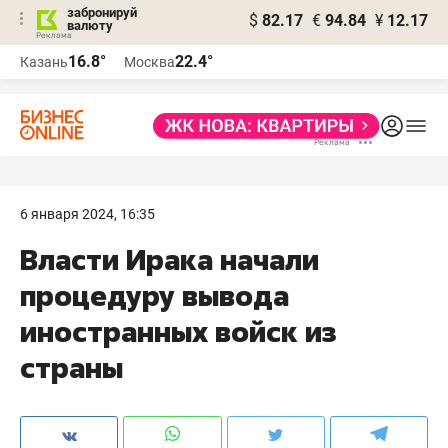
забронируй
$
82.17
€
94.84
¥
12.17
валюту
16.8°
22.4°
Казань
Москва
6 января 2024, 16:35
Власти Ирака начали
процедуру вывода
иностранных войск из
страны