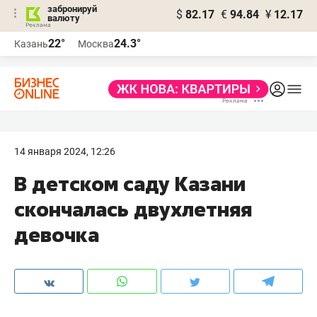
забронируй
$
82.17
€
94.84
¥
12.17
валюту
22°
24.3°
Казань
Москва
14 января 2024, 12:26
В детском саду Казани
скончалась двухлетняя
девочка