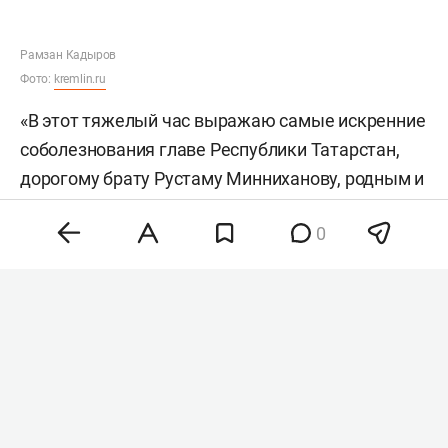
Рамзан Кадыров
Фото:
kremlin.ru
«В этот тяжелый час выражаю самые искренние
соболезнования главе Республики Татарстан,
дорогому брату Рустаму Минниханову, родным и
близким погибших, всему братскому татарскому
0
народу. <…> Татарстан и Чеченскую Республику
связывают многолетние братские отношения,
основанные на взаимном уважении, дружбе и
единстве наших народов. Поэтому
произошедшее сегодня мы воспринимаем как
общую беду», — написал Кадыров.
Глава Чечни выразил уверенность, что