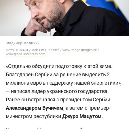
Владимир Зеленский
Фото: ©
IMAGO/Chris Emil Janssen
/
www.imago-images.de
/
www.globallookpress.com
«Отдельно обсудили подготовку к этой зиме.
Благодарен Сербии за решение выделить 2
миллиона евро в поддержку нашей энергетики»,
— написал лидер украинского государства.
Ранее он встречался с президентом Сербии
Александаром Вучичем
, а затем с премьер-
министром республики
Джуро Мацутом
.