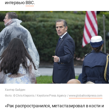
интервью
BBC
.
Хантер Байден
Фото: © Chris Kleponis / Keystone Press Agency /
www.globallookpress.com
«Рак распространился, метастазировал в кости и