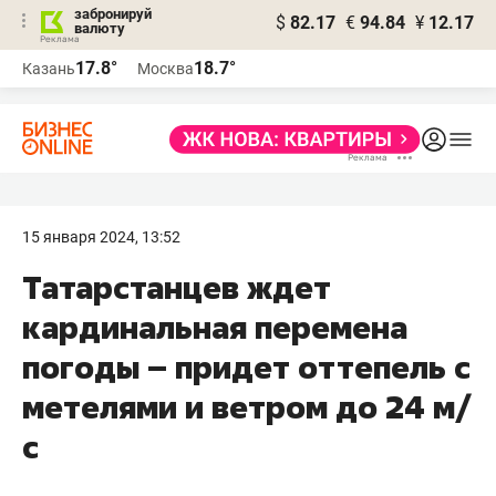
забронируй
$
82.17
€
94.84
¥
12.17
валюту
17.8°
18.7°
Казань
Москва
15 января 2024, 13:52
Татарстанцев ждет
кардинальная перемена
погоды – придет оттепель с
метелями и ветром до 24 м/
с