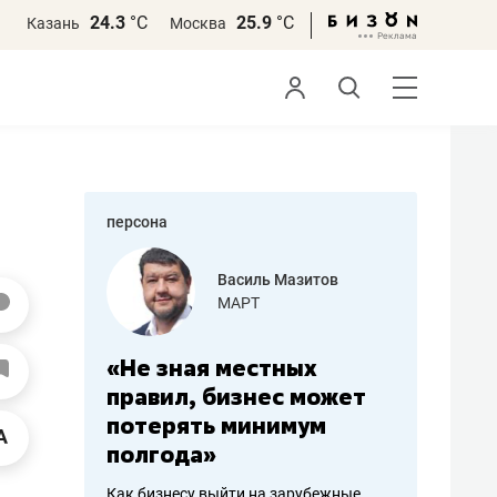
24.3
°С
25.9
°С
Казань
Москва
персона
еменова
Василь Мазитов
»
МАРТ
а: работа
«Не зная местных
«Мне лу
ечься
правил, бизнес может
не зара
вствовать
потерять минимум
чем пот
полгода»
репутац
пошиву
Как бизнесу выйти на зарубежные
Владелец от