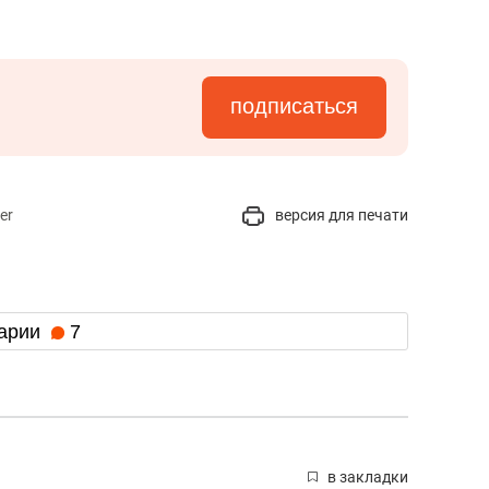
подписаться
er
версия для печати
арии
7
в закладки