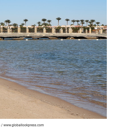
состоянием как основа
антихрупких команд
s /
www.globallookpress.com