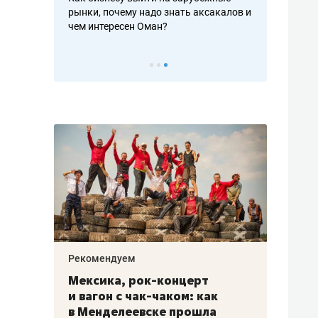
рафакте,
рынки, почему надо знать аксакалов и
о трехкратно
кредитов
чем интересен Оман?
клиентах и ч
Рекомендуем
Рекоме
ой
Мексика, рок-концерт
«Прор
и вагон с чак-чаком: как
30 ме
еским
в Менделеевске прошла
лечит