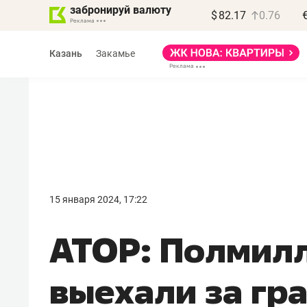
забронируй валюту
$
82.17
0.76
Казань
Закамье
Василь Мазитов
МАРТ
15 января 2024, 17:22
«Не зная местных
АТОР: Полмилл
правил, бизнес может
потерять минимум
выехали за гра
полгода»
Как бизнесу выйти на зарубежные