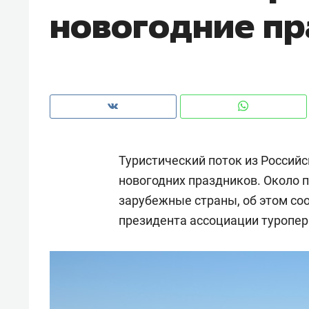
новогодние п
рынки, почему надо знать аксакал
чем интересен Оман?
Туристический поток из Россий
новогодних праздников. Около 
зарубежные страны, об этом со
президента ассоциации туропер
Рекомендуем
Рекоме
Как ГК «МИР ГРУПП» и ВТБ
150 ка
создают оазис жилого
ID вме
комфорта под Казанью
безоп