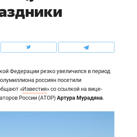
раздники
ов и
о трехкратном росте цен, дотошных
школьной формы о конт
клиентах и чудных запросах мастеров
налогах и развитии без 
ской Федерации резко увеличился в период
полумиллиона россиян посетили
общают «
Известия
» со ссылкой на вице-
аторов России (АТОР)
Артура Мурадяна
.
ндуем
Рекомендуем
мер до квартиры и Face
Опыт выживания в дик
сто ключа: какой будет
природе, работа
асность в ЖК «Нова»
с ментальным и физич