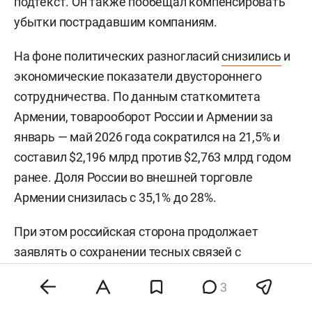
подтекст. Он также пообещал компенсировать
убытки пострадавшим компаниям.
На фоне политических разногласий
снизились
и
экономические показатели двустороннего
сотрудничества. По данным статкомитета
Армении, товарооборот России и Армении за
январь — май 2026 года сократился на 21,5% и
составил $2,196 млрд против $2,763 млрд годом
ранее. Доля России во внешней торговле
Армении снизилась с 35,1% до 28%.
При этом российская сторона продолжает
заявлять о сохранении тесных связей с
Арменией. Вице-премьер РФ
Алексей Оверчук
3
ранее
отмечал
, что Москва «с пониманием