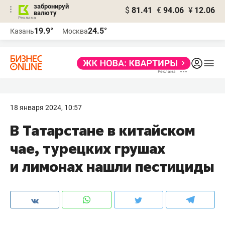
забронируй
$
81.41
€
94.06
¥
12.06
валюту
19.9°
24.5°
Казань
Москва
18 января 2024, 10:57
В Татарстане в китайском
чае, турецких грушах
и лимонах нашли пестициды