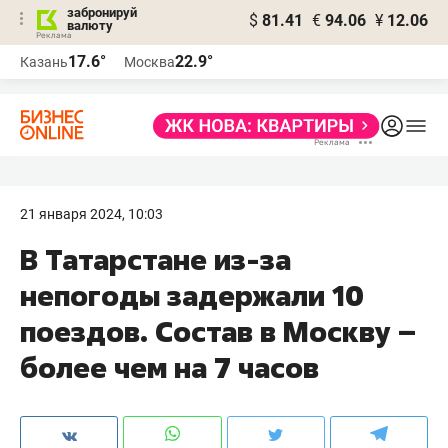
забронируй
$
81.41
€
94.06
¥
12.06
валюту
17.6°
22.9°
Казань
Москва
21 января 2024, 10:03
В Татарстане из-за
непогоды задержали 10
поездов. Состав в Москву –
более чем на 7 часов