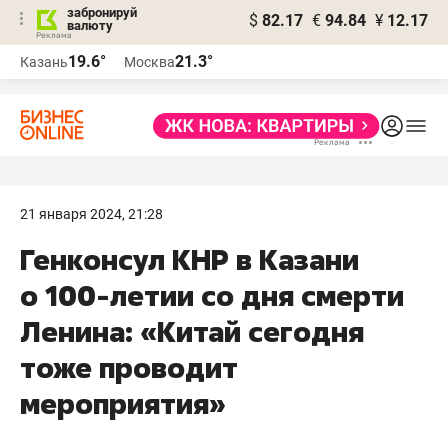
забронируй
$
82.17
€
94.84
¥
12.17
валюту
19.6°
21.3°
Казань
Москва
21 января 2024, 21:28
Генконсул КНР в Казани
о 100-летии со дня смерти
Ленина: «Китай сегодня
тоже проводит
мероприятия»