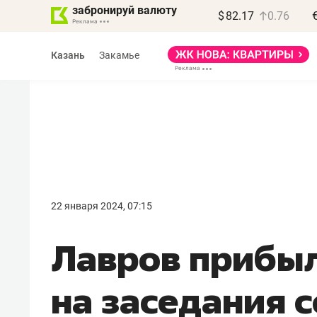
забронируй валюту
$
82.17
0.76
Казань
Закамье
Василь Мазитов
МАРТ
22 января 2024, 07:15
«Не зная местных
Лавров прибы
правил, бизнес может
потерять минимум
на заседания 
полгода»
Как бизнесу выйти на зарубежные