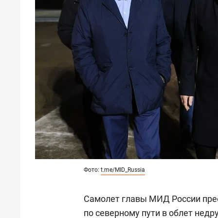
Фото:
t.me/MID_Russia
Самолет главы МИД России пре
по северному пути в облет недр