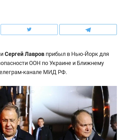
ов и
о трехкратном росте цен, дотошных
школьной формы о конт
клиентах и чудных запросах мастеров
налогах и развитии без 
ии
Сергей Лавров
прибыл в Нью-Йорк для
езопасности ООН по Украине и Ближнему
телеграм-канале МИД РФ.
ндуем
Рекомендуем
мер до квартиры и Face
Опыт выживания в дик
сто ключа: какой будет
природе, работа
асность в ЖК «Нова»
с ментальным и физич