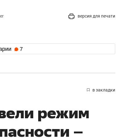
er
версия для печати
арии
7
в закладки
ввели режим
пасности –