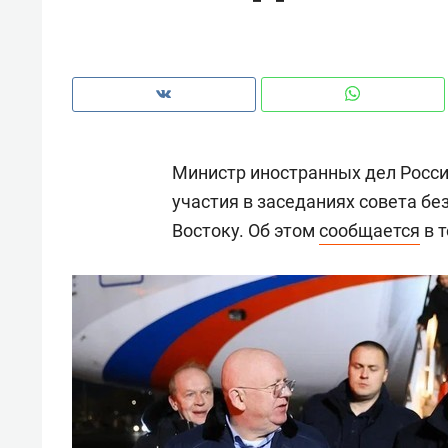
рынки, почему надо знать аксакал
чем интересен Оман?
Министр иностранных дел Росс
участия в заседаниях совета б
Востоку. Об этом
сообщается
в 
Рекомендуем
Рекоме
Как ГК «МИР ГРУПП» и ВТБ
150 ка
создают оазис жилого
ID вме
комфорта под Казанью
безоп