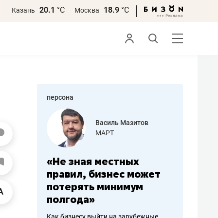
20.1
°С
18.9
°С
Казань
Москва
персона
еменова
Василь Мазитов
»
МАРТ
а: работа
«Не зная местных
«Мне лу
ечься
правил, бизнес может
не зара
вствовать
потерять минимум
чем пот
полгода»
репутац
пошиву
Как бизнесу выйти на зарубежные
Владелец от