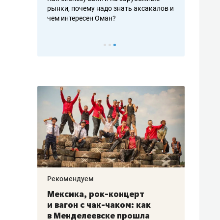
рафакте,
рынки, почему надо знать аксакалов и
о трехкратно
кредитов
чем интересен Оман?
клиентах и ч
Рекомендуем
Рекоме
ой
Мексика, рок-концерт
«Прор
и вагон с чак-чаком: как
30 ме
еским
в Менделеевске прошла
лечит