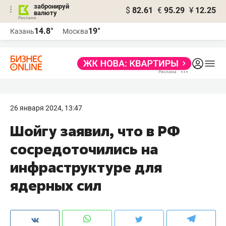
забронируй
$
82.61
€
95.29
¥
12.25
валюту
14.8°
19°
Казань
Москва
26 января 2024, 13:47
Шойгу заявил, что в РФ
сосредоточились на
инфраструктуре для
ядерных сил