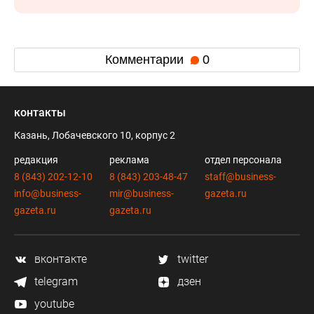
Комментарии
0
контакты
Казань, Лобачевского 10, корпус 2
редакция
реклама
отдел персонала
8 (843) 202-12-10
8 (843) 203-48-47
staff@business-
info@business-
mir@business-
gazeta.ru
gazeta.ru
gazeta.ru
вконтакте
twitter
telegram
дзен
youtube