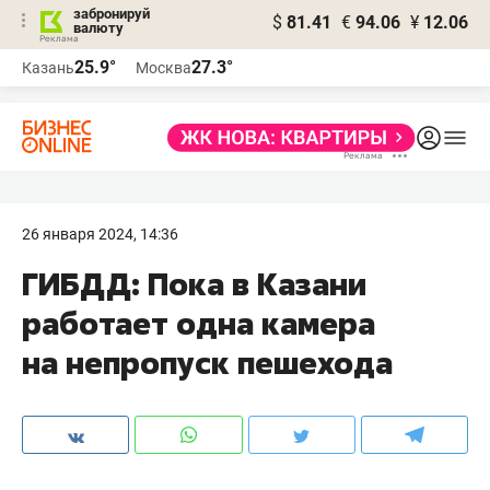
забронируй
$
81.41
€
94.06
¥
12.06
валюту
25.9°
27.3°
Казань
Москва
26 января 2024, 14:36
ГИБДД: Пока в Казани
работает одна камера
на непропуск пешехода