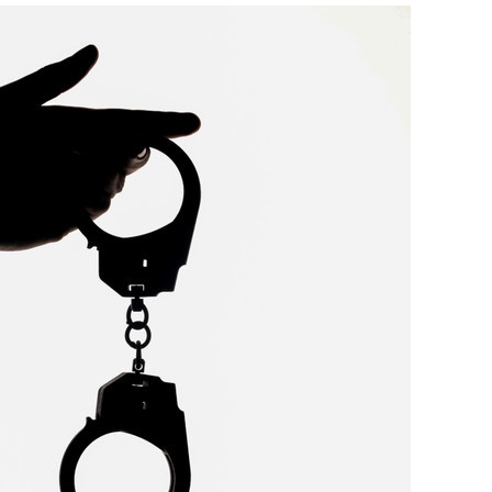
состоянием как основа
антихрупких команд