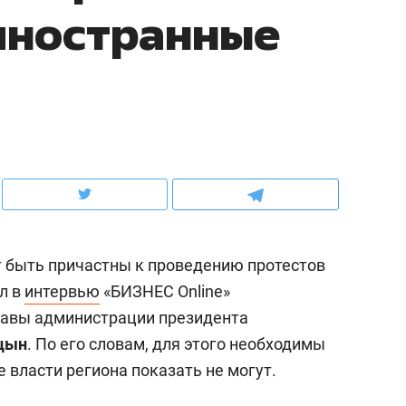
иностранные
ов и
о трехкратном росте цен, дотошных
школьной формы о конт
клиентах и чудных запросах мастеров
налогах и развитии без 
 быть причастны к проведению протестов
л в
интервью
«БИЗНЕС Online»
лавы администрации президента
ндуем
Рекомендуем
цын
. По его словам, для этого необходимы
мер до квартиры и Face
Опыт выживания в дик
 власти региона показать не могут.
сто ключа: какой будет
природе, работа
асность в ЖК «Нова»
с ментальным и физич