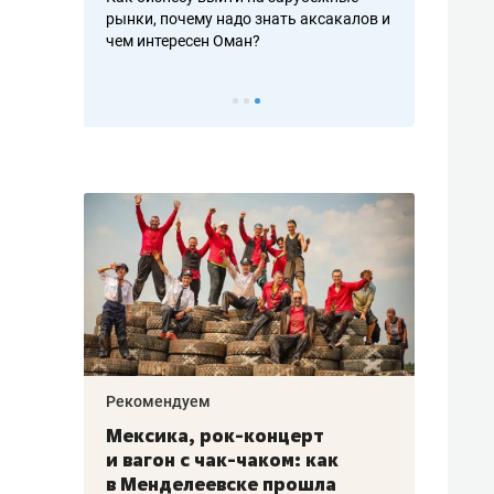
рафакте,
рынки, почему надо знать аксакалов и
о трехкратно
кредитов
чем интересен Оман?
клиентах и ч
Рекомендуем
Рекоме
ой
Мексика, рок-концерт
«Прор
и вагон с чак-чаком: как
30 ме
еским
в Менделеевске прошла
лечит