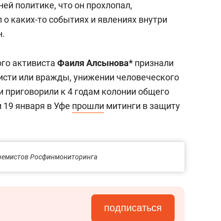
ней политике, что он прохлопал,
л о каких-то событиях и явлениях внутри
н.
ого активиста
Фаиля Алсынова*
признали
исти или вражды, унижении человеческого
) и приговорили к 4 годам колонии общего
и 19 января в Уфе
прошли
митинги в защиту
стремистов Росфинмониторинга
подписаться