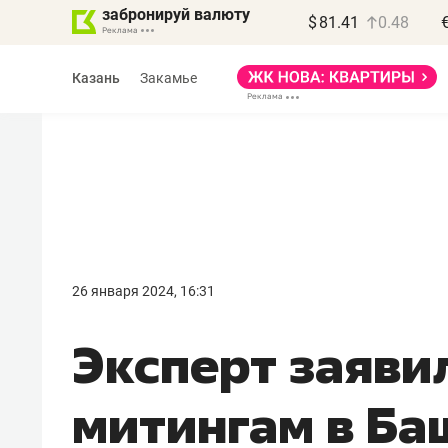
забронируй валюту
$
81.41
0.48
Казань
Закамье
Василь Мазитов
МАРТ
26 января 2024, 16:31
«Не зная местных
Эксперт заявил
правил, бизнес может
потерять минимум
митингам в Ба
полгода»
Как бизнесу выйти на зарубежные