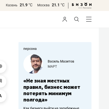
21.9
°С
21.1
°С
Казань
Москва
персона
еменова
Василь Мазитов
»
МАРТ
а: работа
«Не зная местных
«Мне лу
ечься
правил, бизнес может
не зара
вствовать
потерять минимум
чем пот
полгода»
репутац
пошиву
Как бизнесу выйти на зарубежные
Владелец от