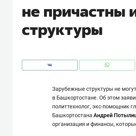
не причастны 
рынки, почему надо знать аксакал
чем интересен Оман?
структуры
Зарубежные структуры не могут
в Башкортостане. Об этом заяви
политтехнолог, экс-помощник г
Рекомендуем
Рекоме
Башкортостана
Андрей Потыли
Как ГК «МИР ГРУПП» и ВТБ
150 ка
организация и финансы, которые
создают оазис жилого
ID вме
комфорта под Казанью
безоп