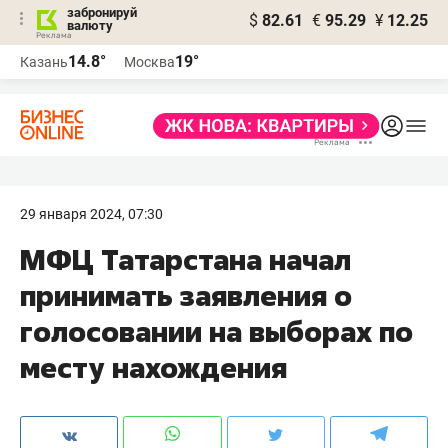
забронируй
$
82.61
€
95.29
¥
12.25
валюту
14.8°
19°
Казань
Москва
29 января 2024, 07:30
МФЦ Татарстана начал
принимать заявления о
голосовании на выборах по
месту нахождения