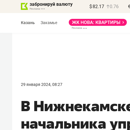
забронируй валюту
$
82.17
0.76
Казань
Закамье
Василь Мазитов
МАРТ
29 января 2024, 08:27
«Не зная местных
В Нижнекамск
правил, бизнес может
потерять минимум
начальника уп
полгода»
Как бизнесу выйти на зарубежные