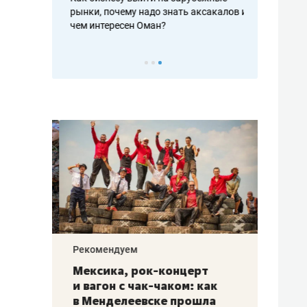
рафакте,
рынки, почему надо знать аксакалов и
о трехкратно
кредитов
чем интересен Оман?
клиентах и ч
Рекомендуем
Рекоме
ой
Мексика, рок-концерт
«Прор
и вагон с чак-чаком: как
30 ме
еским
в Менделеевске прошла
лечит