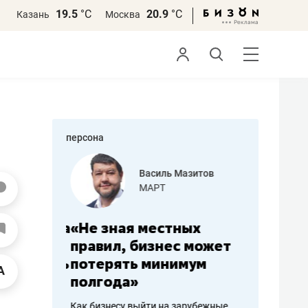
19.5
°С
20.9
°С
Казань
Москва
персона
еменова
Василь Мазитов
»
МАРТ
а: работа
«Не зная местных
«Мне лу
ечься
правил, бизнес может
не зара
вствовать
потерять минимум
чем пот
полгода»
репутац
пошиву
Как бизнесу выйти на зарубежные
Владелец от