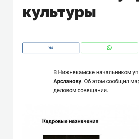
культуры
рынки, почему надо знать аксакал
чем интересен Оман?
В Нижнекамске начальником уп
Арсланову
. Об этом сообщил мэ
деловом совещании.
Рекомендуем
Рекоме
Как ГК «МИР ГРУПП» и ВТБ
150 ка
создают оазис жилого
ID вме
комфорта под Казанью
безоп