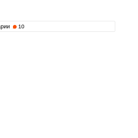
арии
10