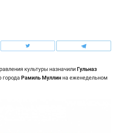
ов и
о трехкратном росте цен, дотошных
школьной формы о конт
клиентах и чудных запросах мастеров
налогах и развитии без 
равления культуры назначили
Гульназ
р города
Рамиль Муллин
на еженедельном
ндуем
Рекомендуем
мер до квартиры и Face
Опыт выживания в дик
сто ключа: какой будет
природе, работа
асность в ЖК «Нова»
с ментальным и физич