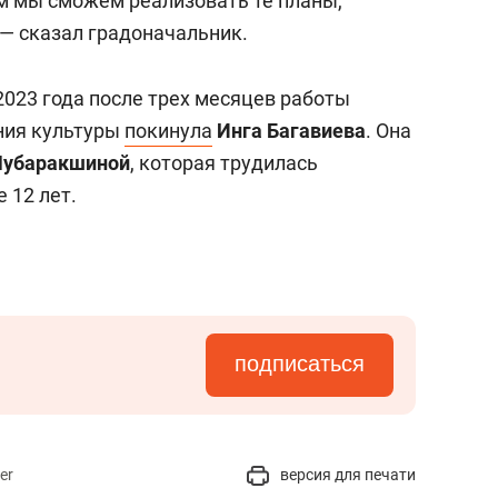
м мы сможем реализовать те планы,
 — сказал градоначальник.
2023 года после трех месяцев работы
ния культуры
покинула
Инга Багавиева
. Она
Мубаракшиной
, которая трудилась
 12 лет.
подписаться
er
версия для печати