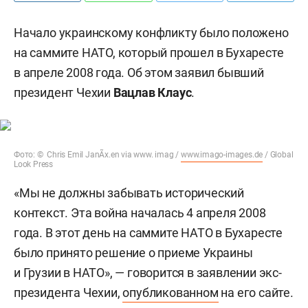
Начало украинскому конфликту было положено
на саммите НАТО, который прошел в Бухаресте
в апреле 2008 года. Об этом заявил бывший
президент Чехии
Вацлав Клаус
.
Фото: © Chris Emil JanÃx.en via www. imag /
www.imago-images.de
/ Global
Look Press
«Мы не должны забывать исторический
контекст. Эта война началась 4 апреля 2008
года. В этот день на саммите НАТО в Бухаресте
было принято решение о приеме Украины
и Грузии в НАТО», — говорится в заявлении экс-
президента Чехии,
опубликованном
на его сайте.