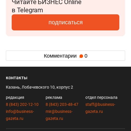
Читайте БИЗНЕС Online
в Telegram
подписаться
Комментарии
0
контакты
Казань, Лобачевского 10, корпус 2
редакция
реклама
отдел персонала
8 (843) 202-12-10
8 (843) 203-48-47
staff@business-
info@business-
mir@business-
gazeta.ru
gazeta.ru
gazeta.ru