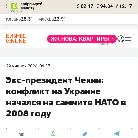
забронируй
$
82.17
€
94.84
¥
12.17
валюту
25.3°
23.9°
Казань
Москва
29 января 2024, 09:37
Экс-президент Чехии:
конфликт на Украине
начался на саммите НАТО в
2008 году