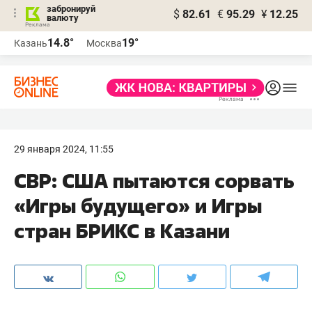
забронируй
$
82.61
€
95.29
¥
12.25
валюту
14.8°
19°
Казань
Москва
29 января 2024, 11:55
СВР: США пытаются сорвать
«Игры будущего» и Игры
стран БРИКС в Казани