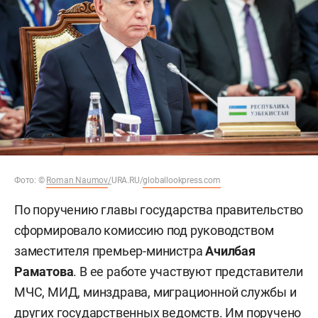
Фото: ©
Roman Naumov
/
URA.RU/
globallookpress.com
По поручению главы государства правительство
сформировало комиссию под руководством
заместителя премьер-министра
Ачилбая
Раматова
. В ее работе участвуют представители
МЧС, МИД, минздрава, миграционной службы и
других государственных ведомств. Им поручено