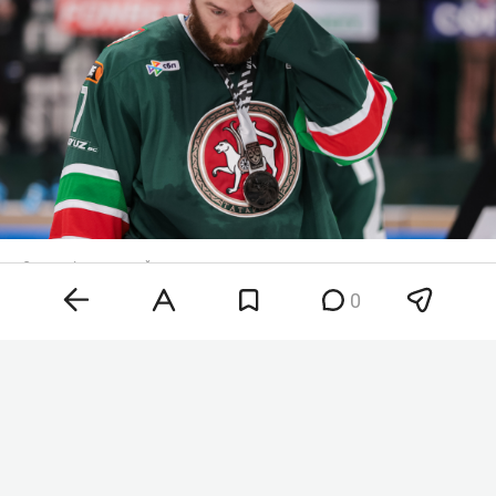
Степан Фальковский
Фото: «БИЗНЕС Online»
0
Прошлые два сезона 29-летний хоккеист провел
за «Ак Барс». В последнем регулярном
чемпионате хоккеист провел 52 матча, в
которых отметился двумя заброшенными
шайбами и 11 голевыми передачами при. В