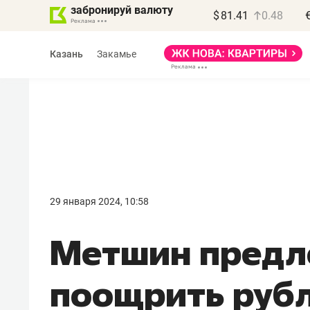
забронируй валюту
$
81.41
0.48
Казань
Закамье
Василь Мазитов
МАРТ
29 января 2024, 10:58
«Не зная местных
Метшин пред
правил, бизнес может
потерять минимум
поощрить рубл
полгода»
Как бизнесу выйти на зарубежные