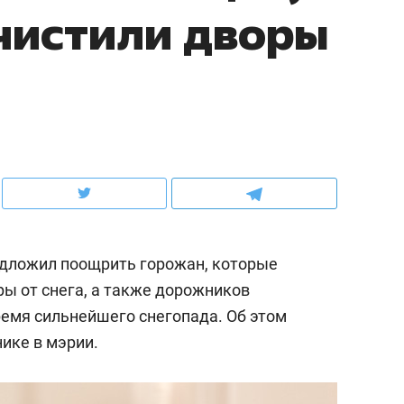
чистили дворы
ов и
о трехкратном росте цен, дотошных
школьной формы о конт
клиентах и чудных запросах мастеров
налогах и развитии без 
дложил поощрить горожан, которые
ы от снега, а также дорожников
ремя сильнейшего снегопада. Об этом
ндуем
Рекомендуем
ике в мэрии.
мер до квартиры и Face
Опыт выживания в дик
сто ключа: какой будет
природе, работа
асность в ЖК «Нова»
с ментальным и физич