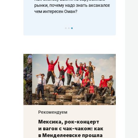
рафакте,
рынки, почему надо знать аксакалов и
о трехкратно
кредитов
чем интересен Оман?
клиентах и ч
Рекомендуем
Рекоме
ой
Мексика, рок-концерт
«Прор
и вагон с чак-чаком: как
30 ме
еским
в Менделеевске прошла
лечит