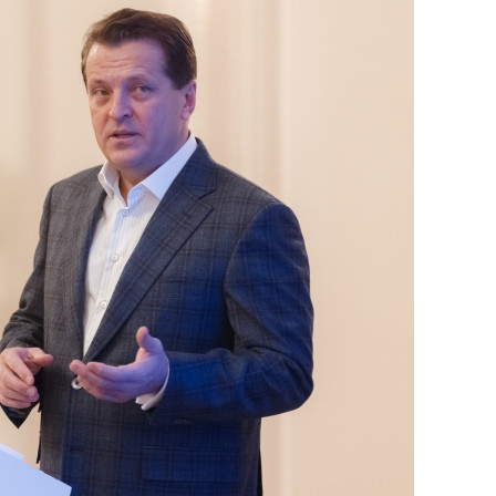
состоянием как основа
антихрупких команд