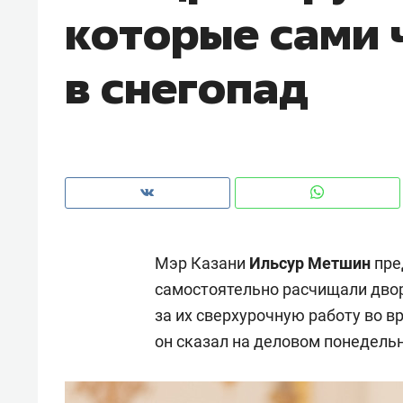
которые сами 
рынки, почему надо знать аксакал
чем интересен Оман?
в снегопад
Мэр Казани
Ильсур Метшин
пре
самостоятельно расчищали двор
за их сверхурочную работу во в
Рекомендуем
Рекоме
он сказал на деловом понедельн
Как ГК «МИР ГРУПП» и ВТБ
150 ка
создают оазис жилого
ID вме
комфорта под Казанью
безоп