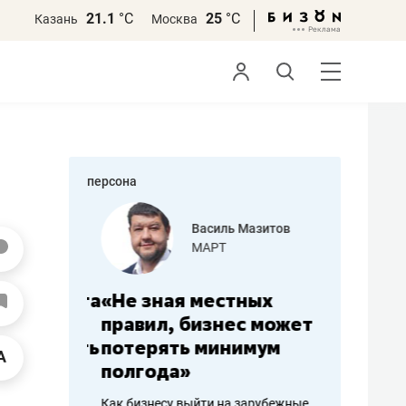
21.1
°С
25
°С
Казань
Москва
персона
еменова
Василь Мазитов
»
МАРТ
а: работа
«Не зная местных
«Мне лу
ечься
правил, бизнес может
не зара
вствовать
потерять минимум
чем пот
полгода»
репутац
пошиву
Как бизнесу выйти на зарубежные
Владелец от