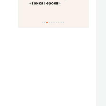
«Гонка Героев»
Казан