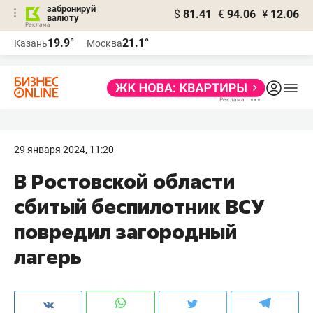
забронируй
$
81.41
€
94.06
¥
12.06
валюту
19.9°
21.1°
Казань
Москва
29 января 2024, 11:20
В Ростовской области
сбитый беспилотник ВСУ
повредил загородный
лагерь