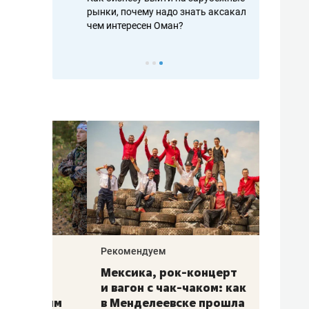
рафакте,
рынки, почему надо знать аксакалов и
о трехкратно
кредитов
чем интересен Оман?
клиентах и ч
Рекомендуем
Рекоме
ой
Мексика, рок-концерт
«Прор
и вагон с чак-чаком: как
30 ме
еским
в Менделеевске прошла
лечит