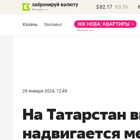
забронируй валюту
$
82.17
0.76
Казань
Закамье
Василь Мазитов
МАРТ
29 января 2024, 12:49
«Не зная местных
На Татарстан 
правил, бизнес может
потерять минимум
надвигается м
полгода»
Как бизнесу выйти на зарубежные