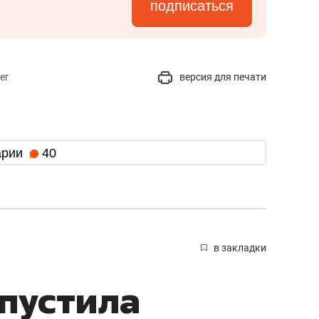
подписаться
er
версия для печати
арии
40
в закладки
опустила