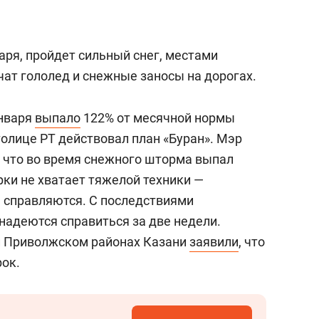
варя, пройдет сильный снег, местами
чат гололед и снежные заносы на дорогах.
января
выпало
122% от месячной нормы
толице РТ действовал план «Буран». Мэр
, что во время снежного шторма выпал
орки не хватает тяжелой техники —
 справляются. С последствиями
надеются справиться за две недели.
и Приволжском районах Казани
заявили
, что
рок.