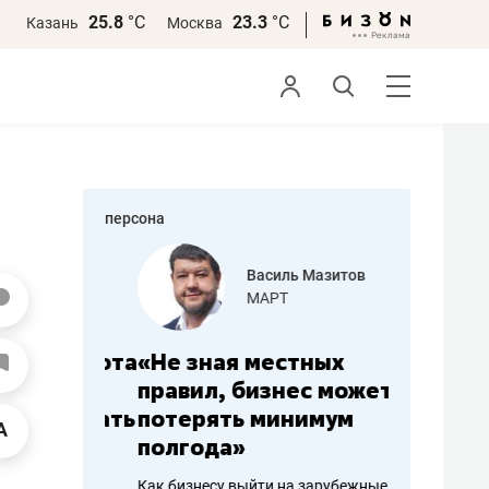
25.8
°С
23.3
°С
Казань
Москва
персона
еменова
Василь Мазитов
»
МАРТ
а: работа
«Не зная местных
«Мне лу
ечься
правил, бизнес может
не зара
вствовать
потерять минимум
чем пот
полгода»
репутац
пошиву
Как бизнесу выйти на зарубежные
Владелец от