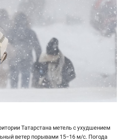
состоянием как основа
антихрупких команд
ритории Татарстана метель с ухудшением
льный ветер порывами 15−16 м/с. Погода