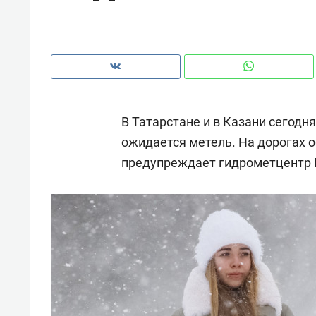
рынки, почему надо знать аксакал
чем интересен Оман?
В Татарстане и в Казани сегодн
ожидается метель. На дорогах о
предупреждает гидрометцентр 
Рекомендуем
Рекоме
Как ГК «МИР ГРУПП» и ВТБ
150 ка
создают оазис жилого
ID вме
комфорта под Казанью
безоп