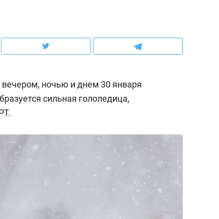
ов и
о трехкратном росте цен, дотошных
школьной формы о конт
клиентах и чудных запросах мастеров
налогах и развитии без 
я вечером, ночью и днем 30 января
бразуется сильная гололедица,
РТ.
ндуем
Рекомендуем
мер до квартиры и Face
Опыт выживания в дик
сто ключа: какой будет
природе, работа
асность в ЖК «Нова»
с ментальным и физич