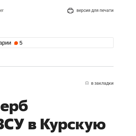
er
версия для печати
арии
5
в закладки
щерб
ВСУ в Курскую