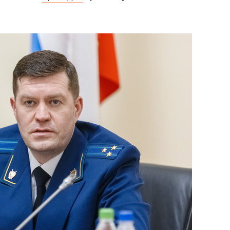
состоянием как основа
антихрупких команд