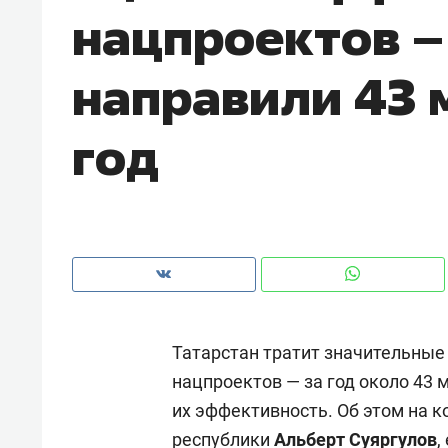
нацпроектов –
с ЖК «Иволга» в Зеленодольске
направили 43 
год
Татарстан тратит значительны
Рекомендуем
Рекоме
нацпроектов — за год около 43 
Как ГК «МИР ГРУПП» и ВТБ
150 ка
их эффективность. Об этом на 
создают оазис жилого
ID вме
комфорта под Казанью
безоп
республики
Альберт Суяргулов
,