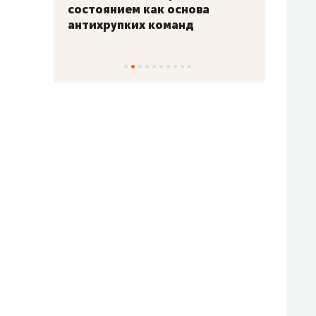
«Гонка Героев»
Казан