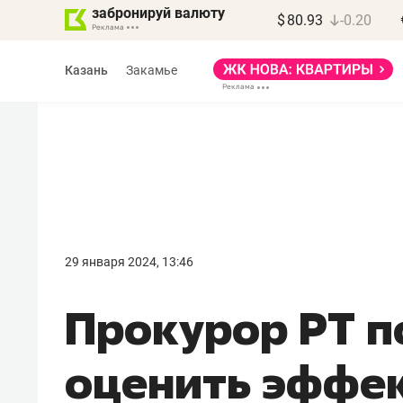
забронируй валюту
$
80.93
-0.20
Казань
Закамье
Марат Арсланов
«КирпичХолдинг»
29 января 2024, 13:46
«Главная задача
Прокурор РТ п
девелопера – найти
правильный продукт»
оценить эффе
Девелопер из топ-10* застройщико
Башкортостана входит в Татарстан