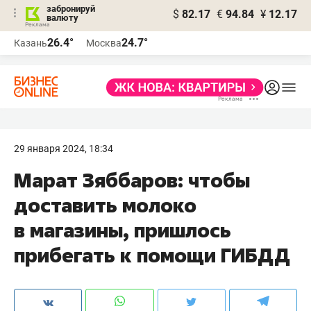
забронируй
$
82.17
€
94.84
¥
12.17
валюту
26.4°
24.7°
Казань
Москва
29 января 2024, 18:34
Марат Зяббаров: чтобы
доставить молоко
в магазины, пришлось
прибегать к помощи ГИБДД