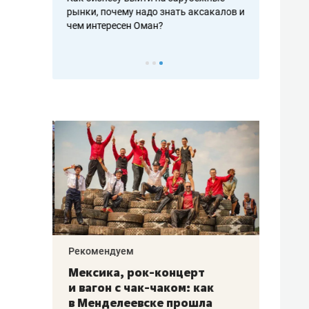
рафакте,
рынки, почему надо знать аксакалов и
о трехкратно
кредитов
чем интересен Оман?
клиентах и ч
Рекомендуем
Рекоме
ой
Мексика, рок-концерт
«Прор
и вагон с чак-чаком: как
30 ме
еским
в Менделеевске прошла
лечит