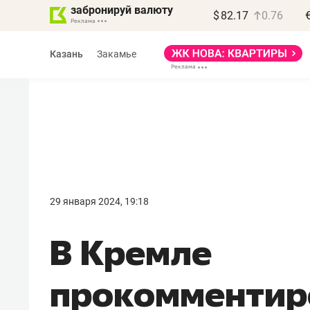
забронируй валюту
$
82.17
0.76
Казань
Закамье
Василь Мазитов
МАРТ
29 января 2024, 19:18
«Не зная местных
В Кремле
правил, бизнес может
потерять минимум
прокомментир
полгода»
Как бизнесу выйти на зарубежные