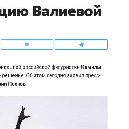
цию Валиевой
ов и
о трехкратном росте цен, дотошных
школьной формы о конт
клиентах и чудных запросах мастеров
налогах и развитии без 
фикацией российской фигуристки
Камилы
е решение. Об этом сегодня заявил пресс-
ий Песков
.
ндуем
Рекомендуем
мер до квартиры и Face
Опыт выживания в дик
сто ключа: какой будет
природе, работа
асность в ЖК «Нова»
с ментальным и физич