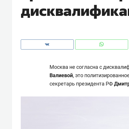
дисквалифика
рынки, почему надо знать аксакал
чем интересен Оман?
Москва не согласна с дисквали
Валиевой
, это политизированно
секретарь президента РФ
Дмитр
Рекомендуем
Рекоме
Как ГК «МИР ГРУПП» и ВТБ
150 ка
создают оазис жилого
ID вме
комфорта под Казанью
безоп