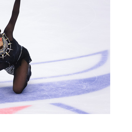
состоянием как основа
антихрупких команд