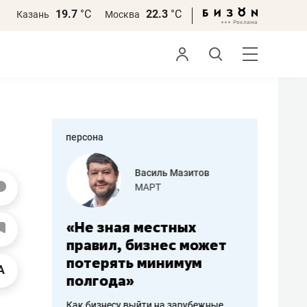
19.7
°С
22.3
°С
Казань
Москва
персона
еменова
Василь Мазитов
»
МАРТ
а: работа
«Не зная местных
«Мне лу
ечься
правил, бизнес может
не зара
вствовать
потерять минимум
чем пот
полгода»
репутац
пошиву
Как бизнесу выйти на зарубежные
Владелец от