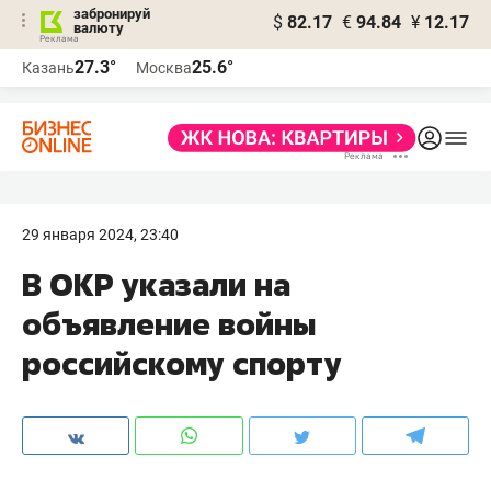
забронируй
$
82.17
€
94.84
¥
12.17
валюту
27.3°
25.6°
Казань
Москва
29 января 2024, 23:40
В ОКР указали на
объявление войны
российскому спорту