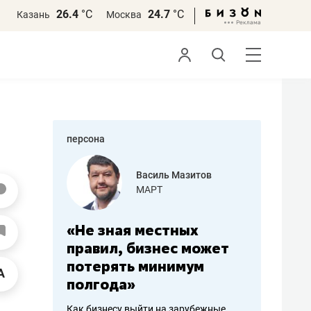
26.4
°С
24.7
°С
Казань
Москва
персона
еменова
Василь Мазитов
»
МАРТ
а: работа
«Не зная местных
«Мне лу
ечься
правил, бизнес может
не зара
вствовать
потерять минимум
чем пот
полгода»
репутац
пошиву
Как бизнесу выйти на зарубежные
Владелец от