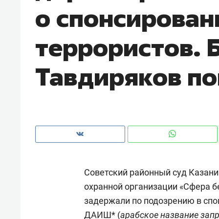
о спонсирован
рынки, почему надо знать аксакал
чем интересен Оман?
террористов. 
Тавдиряков по
Советский районный суд Казани
Рекомендуем
Рекоме
охранной организации «Сфера б
Как ГК «МИР ГРУПП» и ВТБ
150 ка
задержали по подозрению в спо
создают оазис жилого
ID вме
комфорта под Казанью
безоп
ДАИШ* (
арабское название зап