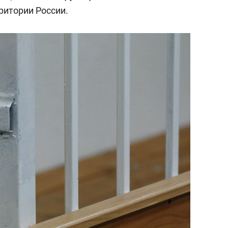
состоянием как основа
рритории России.
антихрупких команд