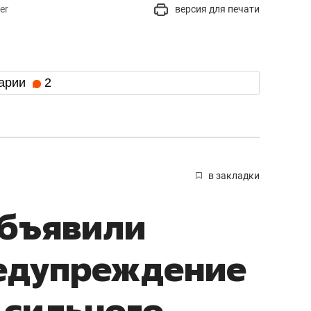
er
версия для печати
арии
2
в закладки
объявили
едупреждение
 сильного