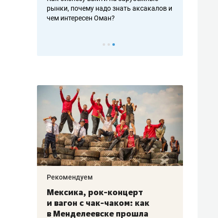
рафакте,
рынки, почему надо знать аксакалов и
о трехкратно
кредитов
чем интересен Оман?
клиентах и ч
Рекомендуем
Рекоме
ой
Мексика, рок-концерт
«Прор
и вагон с чак-чаком: как
30 ме
еским
в Менделеевске прошла
лечит