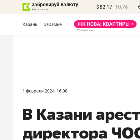
забронируй валюту
$
82.17
0.76
Казань
Закамье
Василь Мазитов
МАРТ
1 февраля 2024, 16:08
«Не зная местных
В Казани арес
правил, бизнес может
потерять минимум
директора ЧОО
полгода»
Как бизнесу выйти на зарубежные