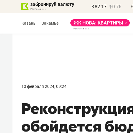
забронируй валюту
$
82.17
0.76
Казань
Закамье
Василь Мазитов
МАРТ
10 февраля 2024, 09:24
«Не зная местных
Реконструкци
правил, бизнес может
потерять минимум
обойдется бюд
полгода»
Как бизнесу выйти на зарубежные