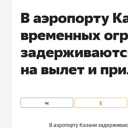
В аэропорту К
временных ог
задерживаются
на вылет и пр
В аэропорту Казани задерживают