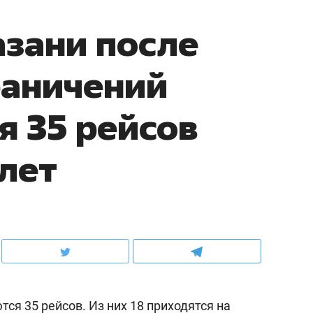
азани после
раничений
 35 рейсов
илет
ся 35 рейсов. Из них 18 приходятся на