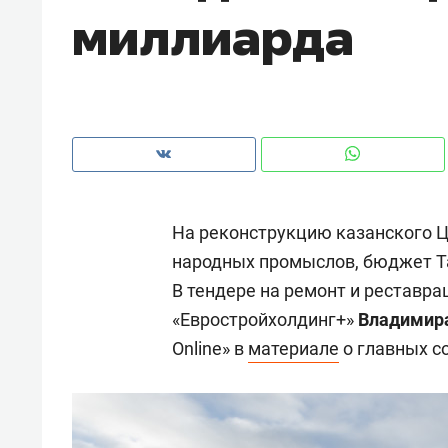
миллиарда
рынки, почему надо знать аксакал
чем интересен Оман?
На реконструкцию казанского Ц
народных промыслов, бюджет Та
В тендере на ремонт и реставр
«Евростройхолдинг+»
Владимир
Online» в
материале
о главных со
Рекомендуем
Рекоме
Как ГК «МИР ГРУПП» и ВТБ
150 ка
создают оазис жилого
ID вме
комфорта под Казанью
безоп