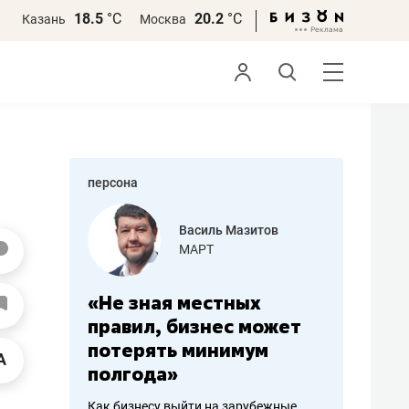
18.5
°С
20.2
°С
Казань
Москва
персона
еменова
Василь Мазитов
»
МАРТ
а: работа
«Не зная местных
«Мне лу
ечься
правил, бизнес может
не зара
вствовать
потерять минимум
чем пот
полгода»
репутац
пошиву
Как бизнесу выйти на зарубежные
Владелец от