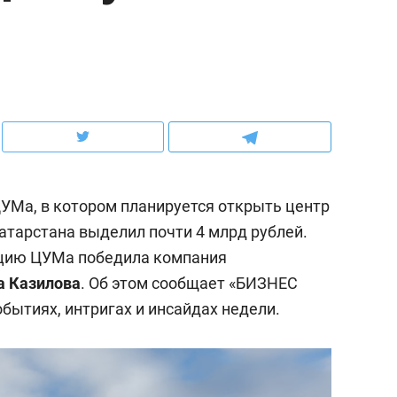
ов и
о трехкратном росте цен, дотошных
школьной формы о конт
клиентах и чудных запросах мастеров
налогах и развитии без 
УМа, в котором планируется открыть центр
тарстана выделил почти 4 млрд рублей.
ацию ЦУМа победила компания
а Казилова
. Об этом сообщает «БИЗНЕС
бытиях, интригах и инсайдах недели.
ндуем
Рекомендуем
мер до квартиры и Face
Опыт выживания в дик
сто ключа: какой будет
природе, работа
асность в ЖК «Нова»
с ментальным и физич