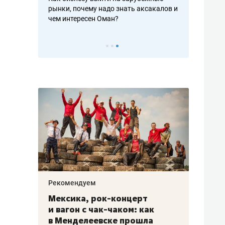
рафакте,
рынки, почему надо знать аксакалов и
о трехкратно
кредитов
чем интересен Оман?
клиентах и ч
Рекомендуем
Рекоме
ой
Мексика, рок-концерт
«Прор
и вагон с чак-чаком: как
30 ме
еским
в Менделеевске прошла
лечит