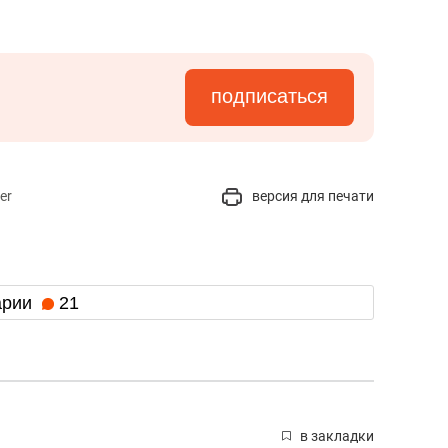
подписаться
er
версия для печати
арии
21
в закладки