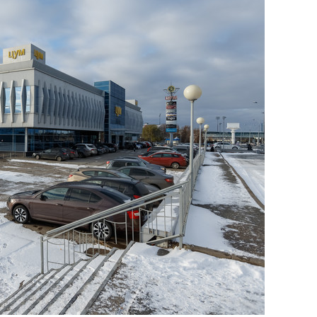
состоянием как основа
антихрупких команд