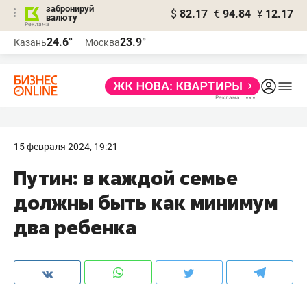
забронируй
$
82.17
€
94.84
¥
12.17
валюту
24.6°
23.9°
Казань
Москва
15 февраля 2024, 19:21
Путин: в каждой семье
должны быть как минимум
два ребенка