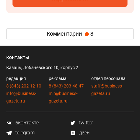
Комментарии
8
контакты
Казань, Лобачевского 10, корпус 2
редакция
реклама
отдел персонала
8 (843) 202-12-10
8 (843) 203-48-47
staff@business-
info@business-
mir@business-
gazeta.ru
gazeta.ru
gazeta.ru
вконтакте
twitter
telegram
дзен