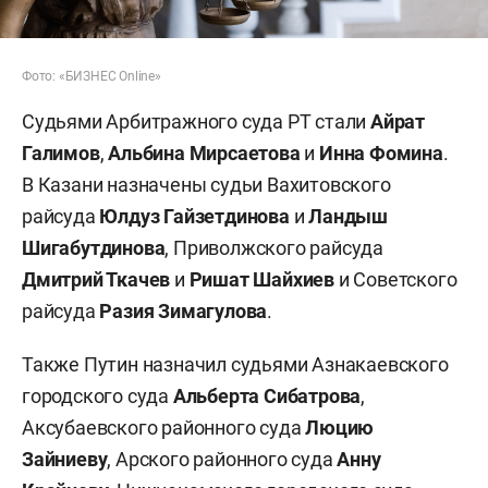
Фото: «БИЗНЕС Online»
Судьями Арбитражного суда РТ стали
Айрат
Галимов
,
Альбина Мирсаетова
и
Инна Фомина
.
В Казани назначены судьи Вахитовского
райсуда
Юлдуз Гайзетдинова
и
Ландыш
Шигабутдинова
, Приволжского райсуда
Дмитрий Ткачев
и
Ришат Шайхиев
и Советского
райсуда
Разия Зимагулова
.
Также Путин назначил судьями Азнакаевского
городского суда
Альберта Сибатрова
,
Аксубаевского районного суда
Люцию
Зайниеву
, Арского районного суда
Анну