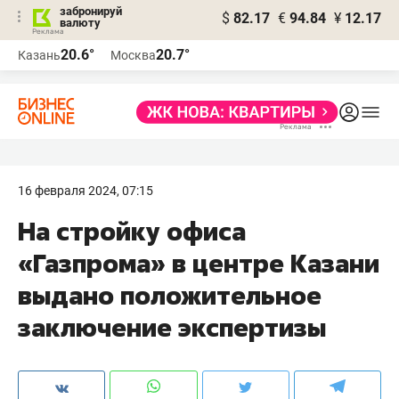
забронируй
$
82.17
€
94.84
¥
12.17
валюту
20.6°
20.7°
Казань
Москва
16 февраля 2024, 07:15
На стройку офиса
«Газпрома» в центре Казани
выдано положительное
заключение экспертизы