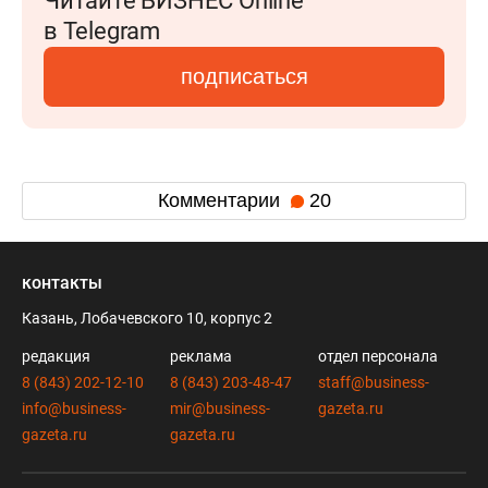
Читайте БИЗНЕС Online
в Telegram
подписаться
Комментарии
20
контакты
Казань, Лобачевского 10, корпус 2
редакция
реклама
отдел персонала
8 (843) 202-12-10
8 (843) 203-48-47
staff@business-
info@business-
mir@business-
gazeta.ru
gazeta.ru
gazeta.ru