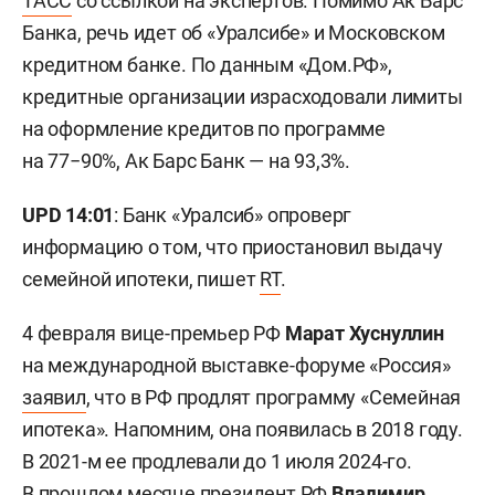
ТАСС
со ссылкой на экспертов. Помимо Ак Барс
Банка, речь идет об «Уралсибе» и Московском
кредитном банке. По данным «Дом.РФ»,
кредитные организации израсходовали лимиты
на оформление кредитов по программе
на 77−90%, Ак Барс Банк — на 93,3%.
UPD 14:01
: Банк «Уралсиб» опроверг
информацию о том, что приостановил выдачу
семейной ипотеки, пишет
RT
.
4 февраля вице-премьер РФ
Марат Хуснуллин
на международной выставке-форуме «Россия»
заявил
, что в РФ продлят программу «Семейная
ипотека». Напомним, она появилась в 2018 году.
В 2021-м ее продлевали до 1 июля 2024-го.
В прошлом месяце президент РФ
Владимир