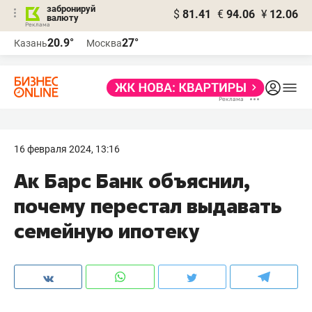
забронируй
$
81.41
€
94.06
¥
12.06
валюту
20.9°
27°
Казань
Москва
16 февраля 2024, 13:16
Ак Барс Банк объяснил,
почему перестал выдавать
семейную ипотеку