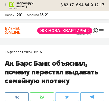
забронируй
$
82.17
€
94.84
¥
12.17
валюту
20°
23.2°
Казань
Москва
16 февраля 2024, 13:16
Ак Барс Банк объяснил,
почему перестал выдавать
семейную ипотеку