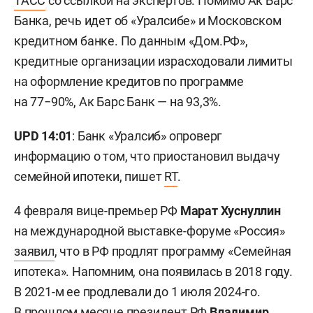
ТАСС
со ссылкой на экспертов. Помимо Ак Барс
Банка, речь идет об «Уралсибе» и Московском
кредитном банке. По данным «Дом.РФ»,
кредитные организации израсходовали лимиты
на оформление кредитов по программе
на 77−90%, Ак Барс Банк — на 93,3%.
UPD 14:01
: Банк «Уралсиб» опроверг
информацию о том, что приостановил выдачу
семейной ипотеки, пишет
RT
.
4 февраля вице-премьер РФ
Марат Хуснуллин
на международной выставке-форуме «Россия»
заявил
, что в РФ продлят программу «Семейная
ипотека». Напомним, она появилась в 2018 году.
В 2021-м ее продлевали до 1 июля 2024-го.
В прошлом месяце президент РФ
Владимир