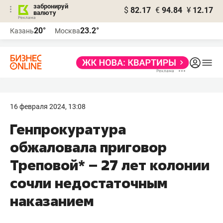
забронируй
$
82.17
€
94.84
¥
12.17
валюту
20°
23.2°
Казань
Москва
16 февраля 2024, 13:08
Генпрокуратура
обжаловала приговор
Треповой* – 27 лет колонии
сочли недостаточным
наказанием