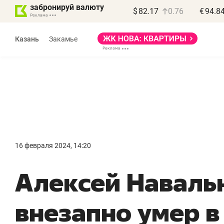
забронируй валюту
$
82.17
0.76
€
94.8
Казань
Закамье
Василь Мазитов
МАРТ
16 февраля 2024, 14:20
«Не зная местных
«
Алексей Наваль
правил, бизнес может
н
потерять минимум
ч
внезапно умер в
полгода»
р
Как бизнесу выйти на зарубежные
Вл