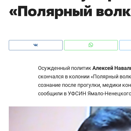
«Полярный вол
рынки, почему надо знать аксакалов и
о 
чем интересен Оман?
кл
Осужденный политик
Алексей Нава
скончался в колонии «Полярный волк»
сознание после прогулки, медики ко
сообщили в УФСИН Ямало-Ненецкого 
Рекомендуем
Рекомендуем
Как ГК «МИР ГРУПП» и ВТБ
150 камер 
создают оазис жилого
ID вместо 
комфорта под Казанью
безопаснос