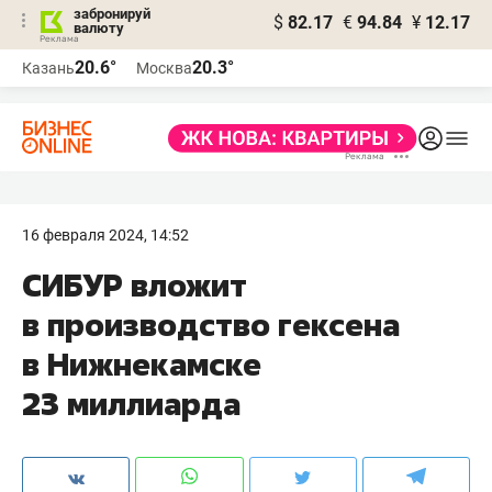
забронируй
$
82.17
€
94.84
¥
12.17
валюту
20.6°
20.3°
Казань
Москва
16 февраля 2024, 14:52
СИБУР вложит
в производство гексена
в Нижнекамске
23 миллиарда