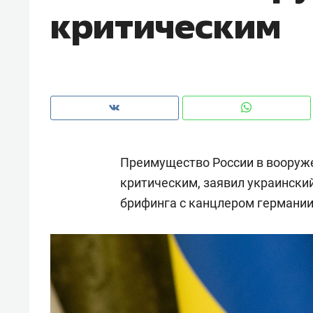
критическим
рынки, почему надо знать аксакал
чем интересен Оман?
Преимущество России в вооруже
критическим, заявил украински
брифинга с канцлером германи
Рекомендуем
Рекоме
Как ГК «МИР ГРУПП» и ВТБ
150 ка
создают оазис жилого
ID вме
комфорта под Казанью
безоп