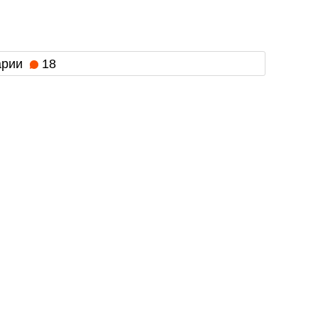
арии
18