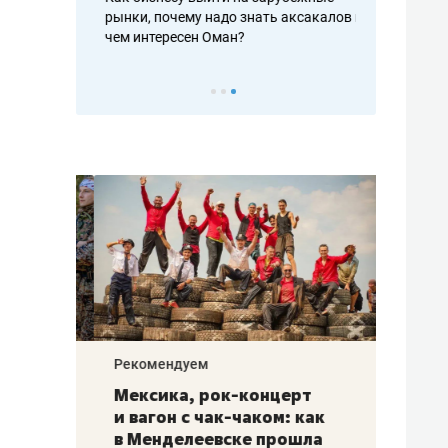
рафакте,
рынки, почему надо знать аксакалов и
о трехкратно
кредитов
чем интересен Оман?
клиентах и ч
Рекомендуем
Рекоме
ой
Мексика, рок-концерт
«Прор
и вагон с чак-чаком: как
30 ме
еским
в Менделеевске прошла
лечит