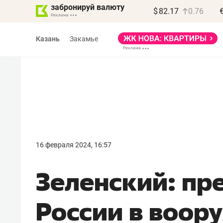
забронируй валюту
$
82.17
0.76
Казань
Закамье
Василь Мазитов
МАРТ
16 февраля 2024, 16:57
«Не зная местных
Зеленский: пр
правил, бизнес может
потерять минимум
России в воор
полгода»
Как бизнесу выйти на зарубежные