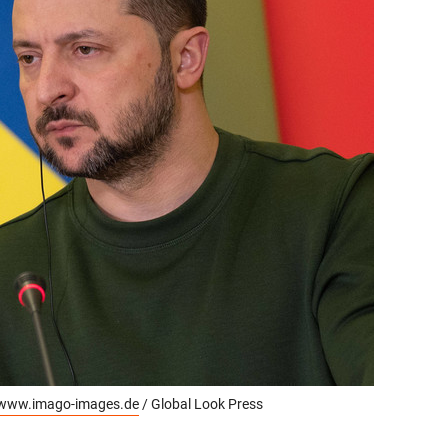
состоянием как основа
антихрупких команд
www.imago-images.de
/ Global Look Press