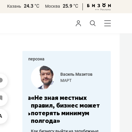
24.3
°С
25.9
°С
Казань
Москва
персона
еменова
Василь Мазитов
»
МАРТ
а: работа
«Не зная местных
«Мне лу
ечься
правил, бизнес может
не зара
вствовать
потерять минимум
чем пот
полгода»
репутац
пошиву
Как бизнесу выйти на зарубежные
Владелец от