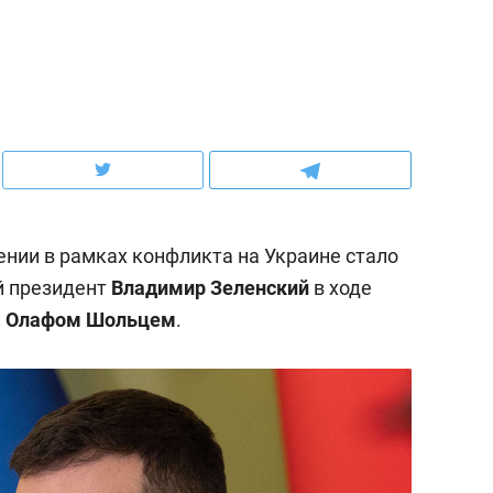
ов и
о трехкратном росте цен, дотошных
школьной формы о конт
клиентах и чудных запросах мастеров
налогах и развитии без 
нии в рамках конфликта на Украине стало
й президент
Владимир Зеленский
в ходе
и
Олафом Шольцем
.
ндуем
Рекомендуем
мер до квартиры и Face
Опыт выживания в дик
сто ключа: какой будет
природе, работа
асность в ЖК «Нова»
с ментальным и физич