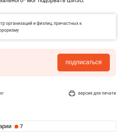
авального* мог подорвать ШИЗО.
тр организаций и физлиц, причастных к
ерроризму
подписаться
er
версия для печати
арии
7