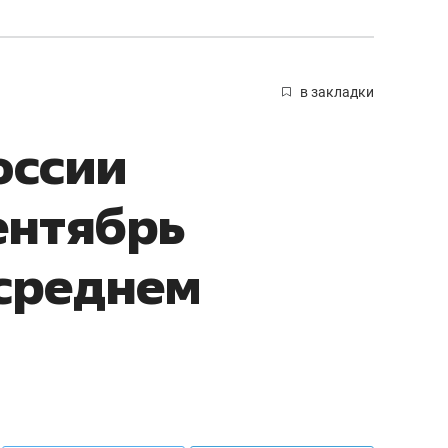
в закладки
оссии
ентябрь
среднем