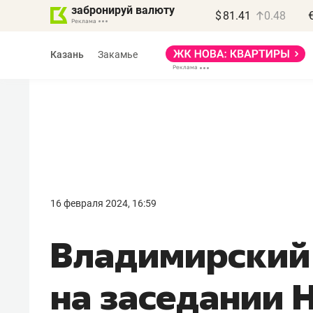
забронируй валюту
$
81.41
0.48
Казань
Закамье
Василь Мазитов
МАРТ
16 февраля 2024, 16:59
«Не зная местных
Владимирский 
правил, бизнес может
потерять минимум
на заседании 
полгода»
Как бизнесу выйти на зарубежные