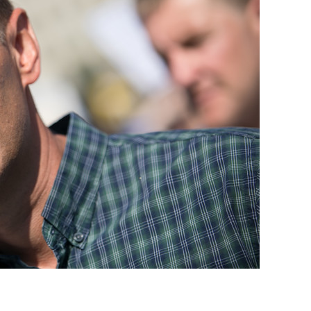
состоянием как основа
антихрупких команд