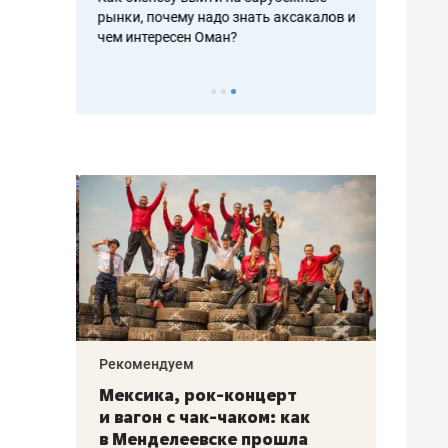
рафакте,
рынки, почему надо знать аксакалов и
о трехкратно
кредитов
чем интересен Оман?
клиентах и ч
Рекомендуем
Рекоме
ой
Мексика, рок-концерт
«Прор
и вагон с чак-чаком: как
30 ме
еским
в Менделеевске прошла
лечит