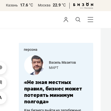
17.6
°С
22.9
°С
Казань
Москва
персона
еменова
Василь Мазитов
»
МАРТ
а: работа
«Не зная местных
«Мне лу
ечься
правил, бизнес может
не зара
вствовать
потерять минимум
чем пот
полгода»
репутац
пошиву
Как бизнесу выйти на зарубежные
Владелец от