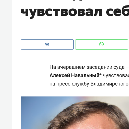
чувствовал се
рынки, почему надо знать аксакал
чем интересен Оман?
На вчерашнем заседании суда 
Алексей Навальный
* чувствова
на пресс-службу Владимирского
Рекомендуем
Рекоме
Как ГК «МИР ГРУПП» и ВТБ
150 ка
создают оазис жилого
ID вме
комфорта под Казанью
безоп