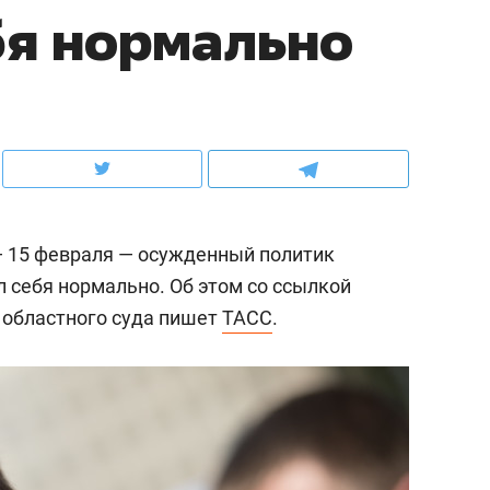
бя нормально
ов и
о трехкратном росте цен, дотошных
школьной формы о конт
клиентах и чудных запросах мастеров
налогах и развитии без 
— 15 февраля — осужденный политик
л себя нормально. Об этом со ссылкой
 областного суда пишет
ТАСС
.
ндуем
Рекомендуем
мер до квартиры и Face
Опыт выживания в дик
сто ключа: какой будет
природе, работа
асность в ЖК «Нова»
с ментальным и физич