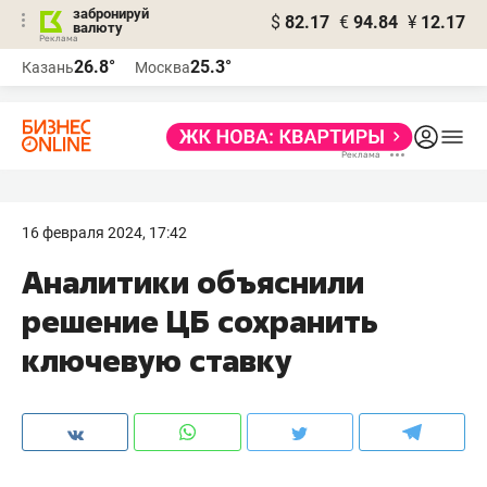
забронируй
$
82.17
€
94.84
¥
12.17
валюту
26.8°
25.3°
Казань
Москва
16 февраля 2024, 17:42
Аналитики объяснили
решение ЦБ сохранить
ключевую ставку