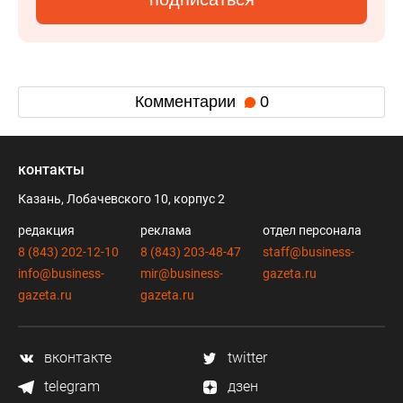
Комментарии
0
контакты
Казань, Лобачевского 10, корпус 2
редакция
реклама
отдел персонала
8 (843) 202-12-10
8 (843) 203-48-47
staff@business-
info@business-
mir@business-
gazeta.ru
gazeta.ru
gazeta.ru
вконтакте
twitter
telegram
дзен