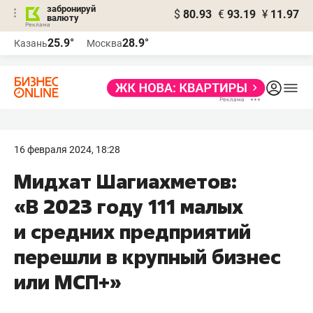
забронируй
$
80.93
€
93.19
¥
11.97
валюту
25.9°
28.9°
Казань
Москва
16 февраля 2024, 18:28
Мидхат Шагиахметов:
«В 2023 году 111 малых
и средних предприятий
перешли в крупный бизнес
или МСП+»