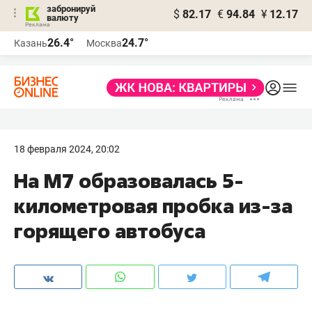
забронируй
$
82.17
€
94.84
¥
12.17
валюту
26.4°
24.7°
Казань
Москва
18 февраля 2024, 20:02
На М7 образовалась 5-
километровая пробка из-за
горящего автобуса