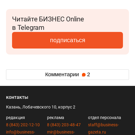
Читайте БИЗНЕС Online
в Telegram
подписаться
Комментарии
2
контакты
Казань, Лобачевского 10, корпус 2
редакция
реклама
отдел персонала
8 (843) 202-12-10
8 (843) 203-48-47
staff@business-
info@business-
mir@business-
gazeta.ru